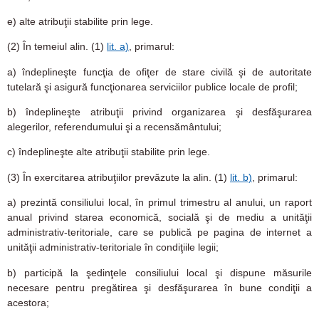
e)
alte atribuţii stabilite prin lege.
(2)
În temeiul alin. (1)
lit. a)
, primarul:
a)
îndeplineşte funcţia de ofiţer de stare civilă şi de autoritate
tutelară şi asigură funcţionarea serviciilor publice locale de profil;
b)
îndeplineşte atribuţii privind organizarea şi desfăşurarea
alegerilor, referendumului şi a recensământului;
c)
îndeplineşte alte atribuţii stabilite prin lege.
(3)
În exercitarea atribuţiilor prevăzute la alin. (1)
lit. b)
, primarul:
a)
prezintă consiliului local, în primul trimestru al anului, un raport
anual privind starea economică, socială şi de mediu a unităţii
administrativ-teritoriale, care se publică pe pagina de internet a
unităţii administrativ-teritoriale în condiţiile legii;
b)
participă la şedinţele consiliului local şi dispune măsurile
necesare pentru pregătirea şi desfăşurarea în bune condiţii a
acestora;