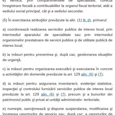
e)
verifică, prin compartimentele de specialitate, corecta
înregistrare fiscală a contribuabililor la organul fiscal teritorial, atât a
sediului social principal, cât şi a sediului secundar.
(5)
În exercitarea atribuţiilor prevăzute la alin. (1)
lit. d)
, primarul:
a)
coordonează realizarea serviciilor publice de interes local, prin
intermediul aparatului de specialitate sau prin intermediul
organismelor prestatoare de servicii publice şi de utilitate publică de
interes local;
b)
ia măsuri pentru prevenirea şi, după caz, gestionarea situaţiilor
de urgenţă;
c)
ia măsuri pentru organizarea executării şi executarea în concret
a activităţilor din domeniile prevăzute la art. 129
alin. (6)
şi
(7)
;
d)
ia măsuri pentru asigurarea inventarierii, evidenţei statistice,
inspecţiei şi controlului furnizării serviciilor publice de interes local
prevăzute la art. 129
alin. (6)
şi
(7)
, precum şi a bunurilor din
patrimoniul public şi privat al unităţii administrativ- teritoriale;
e)
numeşte, sancţionează şi dispune suspendarea, modificarea şi
încetarea raporturilor de serviciu sau, după caz, a raporturilor de