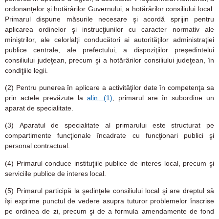
ordonanţelor şi hotărârilor Guvernului, a hotărârilor consiliului local.
Primarul dispune măsurile necesare şi acordă sprijin pentru
aplicarea ordinelor şi instrucţiunilor cu caracter normativ ale
miniştrilor, ale celorlalţi conducători ai autorităţilor administraţiei
publice centrale, ale prefectului, a dispoziţiilor preşedintelui
consiliului judeţean, precum şi a hotărârilor consiliului judeţean, în
condiţiile legii.
(2)
Pentru punerea în aplicare a activităţilor date în competenţa sa
prin actele prevăzute la
alin. (1)
, primarul are în subordine un
aparat de specialitate.
(3)
Aparatul de specialitate al primarului este structurat pe
compartimente funcţionale încadrate cu funcţionari publici şi
personal contractual.
(4)
Primarul conduce instituţiile publice de interes local, precum şi
serviciile publice de interes local.
(5)
Primarul participă la şedinţele consiliului local şi are dreptul să
îşi exprime punctul de vedere asupra tuturor problemelor înscrise
pe ordinea de zi, precum şi de a formula amendamente de fond