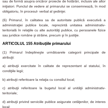
sau de formă asupra oricăror proiecte de hotărâri, inclusiv ale altor
iniţiatori. Punctul de vedere al primarului se consemnează, în mod
obligatoriu, în procesul- verbal al şedinţei.
(6)
Primarul, în calitatea sa de autoritate publică executivă a
administraţiei publice locale, reprezintă unitatea administrativ-
teritorială în relaţiile cu alte autorităţi publice, cu persoanele fizice
sau juridice române şi străine, precum şi în justiţie.
ARTICOLUL 155
Atribuţiile primarului
(1)
Primarul îndeplineşte următoarele categorii principale de
atribuţii:
a)
atribuţii exercitate în calitate de reprezentant al statului, în
condiţiile legii;
b)
atribuţii referitoare la relaţia cu consiliul local;
c)
atribuţii referitoare la bugetul local al unităţii administrativ-
teritoriale;
d)
atribuţii privind serviciile publice asigurate cetăţenilor, de interes
local;