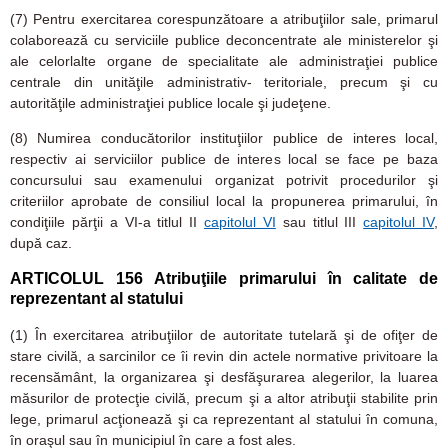
(7)
Pentru exercitarea corespunzătoare a atribuţiilor sale, primarul
colaborează cu serviciile publice deconcentrate ale ministerelor şi
ale celorlalte organe de specialitate ale administraţiei publice
centrale din unităţile administrativ- teritoriale, precum şi cu
autorităţile administraţiei publice locale şi judeţene.
(8)
Numirea conducătorilor instituţiilor publice de interes local,
respectiv ai serviciilor publice de interes local se face pe baza
concursului sau examenului organizat potrivit procedurilor şi
criteriilor aprobate de consiliul local la propunerea primarului, în
condiţiile părţii a VI-a titlul II
capitolul VI
sau titlul III
capitolul IV
,
după caz.
ARTICOLUL 156
Atribuţiile primarului în calitate de
reprezentant al statului
(1)
În exercitarea atribuţiilor de autoritate tutelară şi de ofiţer de
stare civilă, a sarcinilor ce îi revin din actele normative privitoare la
recensământ, la organizarea şi desfăşurarea alegerilor, la luarea
măsurilor de protecţie civilă, precum şi a altor atribuţii stabilite prin
lege, primarul acţionează şi ca reprezentant al statului în comuna,
în oraşul sau în municipiul în care a fost ales.