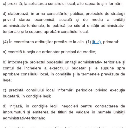
c)
prezintă, la solicitarea consiliului local, alte rapoarte şi informări;
d)
elaborează, în urma consultărilor publice, proiectele de strategii
privind starea economică, socială şi de mediu a unităţii
administrativ-teritoriale, le publică pe site-ul unităţii administrativ-
teritoriale şi le supune aprobării consiliului local.
(4)
În exercitarea atribuţiilor prevăzute la alin. (1)
lit. c)
, primarul:
a)
exercită funcţia de ordonator principal de credite;
b)
întocmeşte proiectul bugetului unităţii administrativ- teritoriale şi
contul de încheiere a exerciţiului bugetar şi le supune spre
aprobare consiliului local, în condiţiile şi la termenele prevăzute de
lege;
c)
prezintă consiliului local informări periodice privind execuţia
bugetară, în condiţiile legii;
d)
iniţiază, în condiţiile legii, negocieri pentru contractarea de
împrumuturi şi emiterea de titluri de valoare în numele unităţii
administrativ-teritoriale;