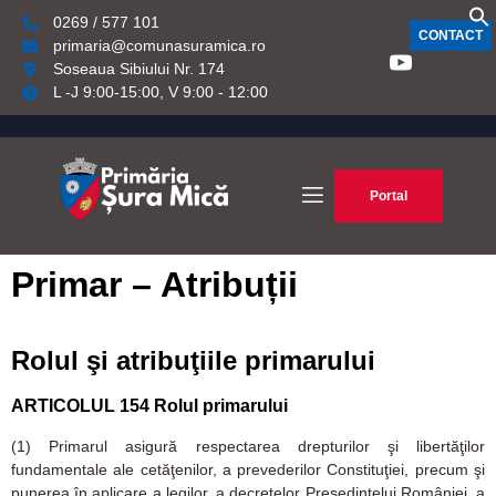
0269 / 577 101
CONTACT
primaria@comunasuramica.ro
Soseaua Sibiului Nr. 174
L -J 9:00-15:00, V 9:00 - 12:00
Portal
Primar – Atribuții
Rolul şi atribuţiile primarului
ARTICOLUL 154
Rolul primarului
(1)
Primarul asigură respectarea drepturilor şi libertăţilor
fundamentale ale cetăţenilor, a prevederilor Constituţiei, precum şi
punerea în aplicare a legilor, a decretelor Preşedintelui României, a