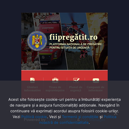
Acest site folosește cookie-uri pentru a îmbunătăți experiența
de navigare și a asigura funcționalițăți adiționale. Navigând în
continuare vă exprimaţi acordul asupra folosirii cookie-urilor.
Vezi
Politică cookie
. Vezi și
Termenii și condițiile
și
Politica
Powered by
TNT Computers
&
City Manager
noastră de confidentialitate
.