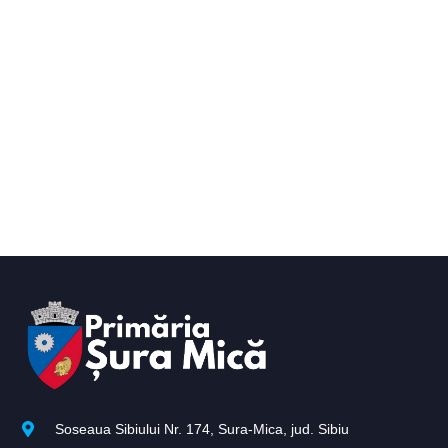
Soseaua Sibiului Nr. 174, Sura-Mica, jud. Sibiu