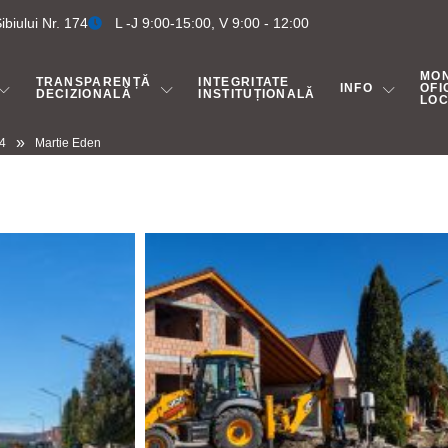
biului Nr. 174
L -J 9:00-15:00, V 9:00 - 12:00
MO
TRANSPARENȚĂ
INTEGRITATE
INFO
OFI
DECIZIONALĂ
INSTITUȚIONALĂ
LO
»
24
Martie Eden