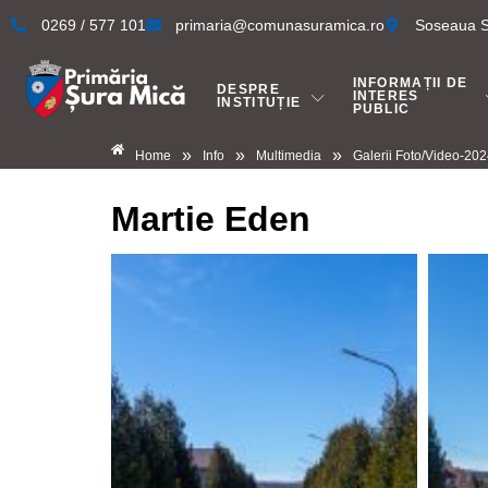
0269 / 577 101
primaria@comunasuramica.ro
Soseaua Si
INFORMAȚII DE
DESPRE
INTERES
INSTITUȚIE
PUBLIC
»
»
»
Home
Info
Multimedia
Galerii Foto/Video-20
Martie Eden