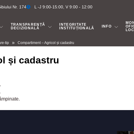
biului Nr. 174
L -J 9:00-15:00, V 9:00 - 12:00
MO
TRANSPARENȚĂ
INTEGRITATE
INFO
OFI
DECIZIONALĂ
INSTITUȚIONALĂ
LO
»
re-tip
Compartiment – Agricol și cadastru
l și cadastru
.
.
âmpinate.