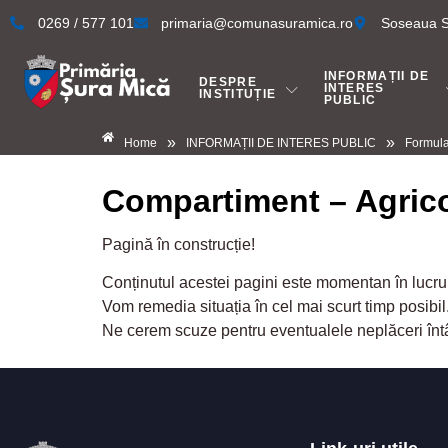
0269 / 577 101
primaria@comunasuramica.ro
Soseaua Si
INFORMAȚII DE
DESPRE
INTERES
INSTITUȚIE
PUBLIC
»
»
Home
INFORMAȚII DE INTERES PUBLIC
Formula
Compartiment – Agrico
Pagină în construcție!
Conținutul acestei pagini este momentan în lucru
Vom remedia situația în cel mai scurt timp posibil
Ne cerem scuze pentru eventualele neplăceri înt