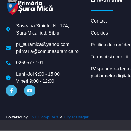
Link-uri utile
Contact
Soseaua Sibiului Nr. 174,
Cookies
Sura-Mica, jud. Sibiu
pr_suramica@yahoo.com
Politica de confiden
primaria@comunasuramica.ro
Termeni și condiții
0269577 101
Răspunderea legală 
Luni -Joi 9:00 - 15:00
platformelor digital
Vineri 9:00 - 12:00
Powered by
TNT Computers
&
City Manager