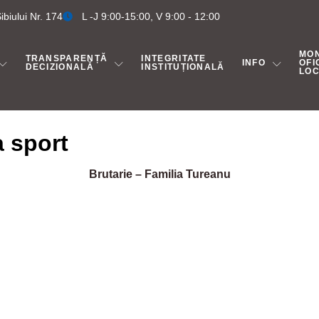
biului Nr. 174
L -J 9:00-15:00, V 9:00 - 12:00
MO
TRANSPARENȚĂ
INTEGRITATE
INFO
OFI
DECIZIONALĂ
INSTITUȚIONALĂ
LO
a sport
Brutarie – Familia Tureanu