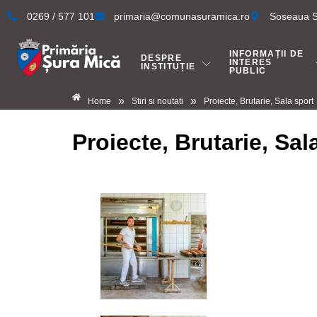
0269 / 577 101
primaria@comunasuramica.ro
Soseaua Si
INFORMAȚII DE
DESPRE
INTERES
INSTITUȚIE
PUBLIC
»
»
Home
Stiri si noutati
Proiecte, Brutarie, Sala sport
Proiecte, Brutarie, Sal