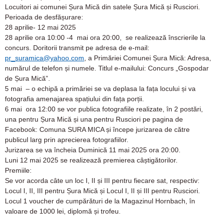
Locuitori ai comunei Șura Mică din satele Șura Mică și Rusciori.
Perioada de desfășurare:
28 aprilie- 12 mai 2025
28 aprilie ora 10:00 -4 mai ora 20:00, se realizează înscrierile la
concurs. Doritorii transmit pe adresa de e-mail:
pr_suramica@yahoo.com
, a Primăriei Comunei Șura Mică: Adresa,
numărul de telefon și numele. Titlul e-mailului: Concurs „Gospodar
de Șura Mică”.
5 mai – o echipă a primăriei se va deplasa la fața locului și va
fotografia amenajarea spațiului din fața porții.
6 mai ora 12:00 se vor publica fotografiile realizate, în 2 postări,
una pentru Șura Mică și una pentru Rusciori pe pagina de
Facebook: Comuna SURA MICA și începe jurizarea de către
publicul larg prin aprecierea fotografiilor.
Jurizarea se va încheia Duminică 11 mai 2025 ora 20:00.
Luni 12 mai 2025 se realizează premierea câștigătorilor.
Premiile:
Se vor acorda câte un loc I, II și III pentru fiecare sat, respectiv:
Locul I, II, III pentru Șura Mică și Locul I, II și III pentru Rusciori.
Locul 1 voucher de cumpărături de la Magazinul Hornbach, în
valoare de 1000 lei, diplomă și trofeu.