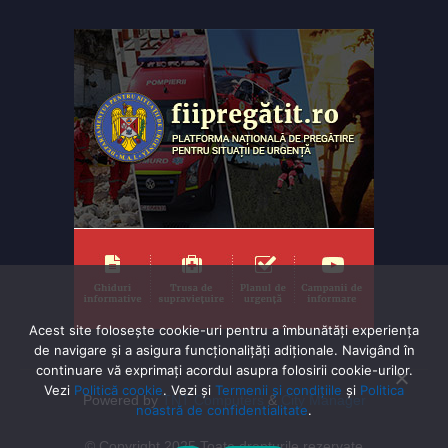
Acest site folosește cookie-uri pentru a îmbunătăți experiența
de navigare și a asigura funcționalițăți adiționale. Navigând în
continuare vă exprimaţi acordul asupra folosirii cookie-urilor.
Vezi
Politică cookie
. Vezi și
Termenii și condițiile
și
Politica
Powered by
TNT Computers
&
City Manager
noastră de confidentialitate
.
© Copyright 2025 Toate drepturile rezervate