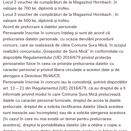
Locul 2 voucher de cumpărături de la Magazinul Hornbach ,în
valoare de 700 lei, diplomă și trofeu.
Locul 3 voucher de cumpărături de la Magazinul Hornbach , în
valoare de 500 lei, diplomă și trofeu.
Acord de prelucrare a datelor personale
Persoanele înscrise în concurs înțeleg și sunt de acord că
prelucrarea datelor personale, cu ocazia derulării procedurii
concurs, care se realizează de către Comuna Șura Mică, în scopul
realizării concursului „Gospodar de Șura Mică” în conformitate cu
dispozițiile Regulamentului (UE) 2016/679 privind protecția
persoanelor fizice în ceea ce privește prelucrarea datelor cu
caracter personal și privind libera circulație a acestor date și de
abrogare a Directivei 95/46/CE.
Persoanele înscrise în concurs iau la cunoștință, potrivit dispozițiilor
art. 13 – 21 din Regulamentul (UE) 2016/679, că au dreptul de a fi
informate privind modul în care Comuna Șura Mică prelucrează
datele cu caracter personal furnizate, dreptul de acces la datele
prelucrate, dreptul de a solicita rectificarea datelor (dacă acestea
sunt inexacte sau incomplete) sau de a solicita ștergerea acestora
(în cazul în care nu mai există un temei pentru prelucrarea
acestora), dreptul la portabilitatea datelor (de a obține o copie a
datelor sau a unora dintre datele furnizate pentru a le folosi în scop