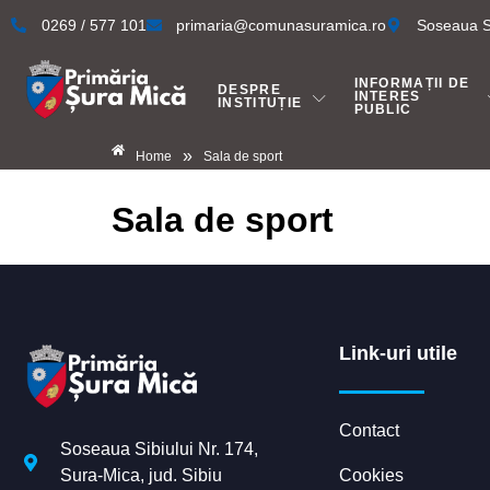
0269 / 577 101
primaria@comunasuramica.ro
Soseaua Si
INFORMAȚII DE
DESPRE
INTERES
INSTITUȚIE
PUBLIC
»
Home
Sala de sport
Sala de sport
Link-uri utile
Contact
Soseaua Sibiului Nr. 174,
Cookies
Sura-Mica, jud. Sibiu