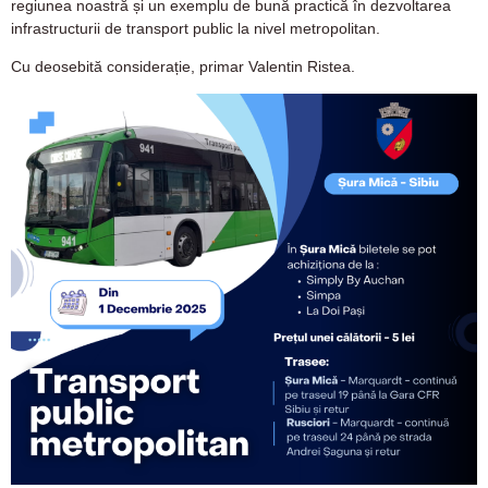
regiunea noastră și un exemplu de bună practică în dezvoltarea
infrastructurii de transport public la nivel metropolitan.
Cu deosebită considerație, primar Valentin Ristea.