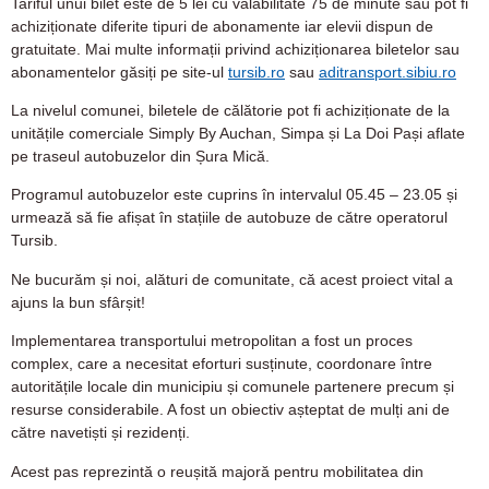
Tariful unui bilet este de 5 lei cu valabilitate 75 de minute sau pot fi
achiziționate diferite tipuri de abonamente iar elevii dispun de
gratuitate. Mai multe informații privind achiziționarea biletelor sau
abonamentelor găsiți pe site-ul
tursib.ro
sau
aditransport.sibiu.ro
La nivelul comunei, biletele de călătorie pot fi achiziționate de la
unitățile comerciale Simply By Auchan, Simpa și La Doi Pași aflate
pe traseul autobuzelor din Șura Mică.
Programul autobuzelor este cuprins în intervalul 05.45 – 23.05 și
urmează să fie afișat în stațiile de autobuze de către operatorul
Tursib.
Ne bucurăm și noi, alături de comunitate, că acest proiect vital a
ajuns la bun sfârșit!
Implementarea transportului metropolitan a fost un proces
complex, care a necesitat eforturi susținute, coordonare între
autoritățile locale din municipiu și comunele partenere precum și
resurse considerabile. A fost un obiectiv așteptat de mulți ani de
către navetiști și rezidenți.
Acest pas reprezintă o reușită majoră pentru mobilitatea din