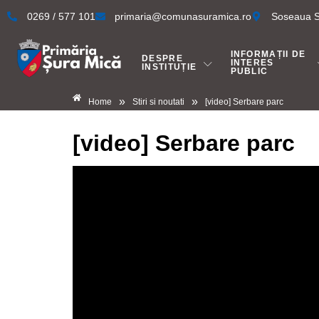
0269 / 577 101
primaria@comunasuramica.ro
Soseaua Si
INFORMAȚII DE
DESPRE
INTERES
INSTITUȚIE
PUBLIC
»
»
Home
Stiri si noutati
[video] Serbare parc
[video] Serbare parc