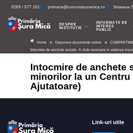
0269 / 577 101
primaria@comunasuramica.ro
Soseaua Si
INFORMAȚII DE
DESPRE
INTERES
INSTITUȚIE
PUBLIC
»
»
Home
Depunere documente online
COMPARTIME
Intocmire de anchete sociale -A. Acte necesare in vederea inscrie
Intocmire de anchete s
minorilor la un Centru
Ajutatoare)
Link-uri utile