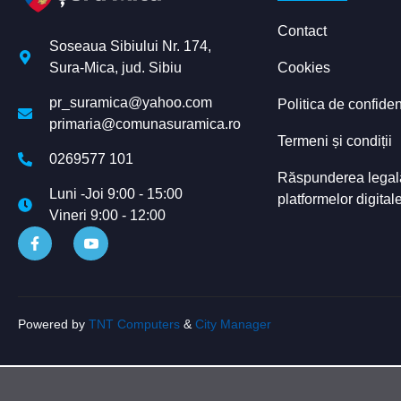
Contact
Soseaua Sibiului Nr. 174,
Cookies
Sura-Mica, jud. Sibiu
pr_suramica@yahoo.com
Politica de confiden
primaria@comunasuramica.ro
Termeni și condiții
0269577 101
Răspunderea legală 
Luni -Joi 9:00 - 15:00
platformelor digital
Vineri 9:00 - 12:00
Powered by
TNT Computers
&
City Manager