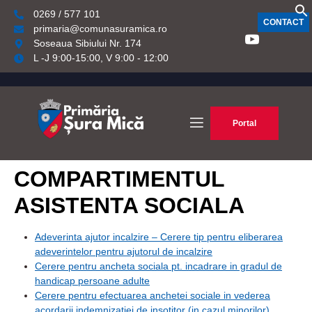
0269 / 577 101
CONTACT
primaria@comunasuramica.ro
Soseaua Sibiului Nr. 174
L -J 9:00-15:00, V 9:00 - 12:00
Portal
COMPARTIMENTUL
ASISTENTA SOCIALA
Adeverinta ajutor incalzire – Cerere tip pentru eliberarea
adeverintelor pentru ajutorul de incalzire
Cerere pentru ancheta sociala pt. incadrare in gradul de
handicap persoane adulte
Cerere pentru efectuarea anchetei sociale in vederea
acordarii indemnizatiei de insotitor (in cazul minorilor)