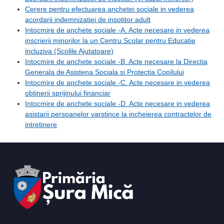
Cerere pentru efectuarea anchetei sociale in vederea
acordarii indemnizatiei de insotitor adult
Intocmire de anchete sociale -A. Acte necesare in vederea
inscrierii minorilor la un Centru Scolar pentru Educatie
incluziva (Scolile Ajutatoare)
Intocmire de anchete sociale -B. Acte necesare la Directia
Generala de Asistena Sociala si Protectia Copilului
Intocmire de anchete sociale -C. Acte necesare in vederea
obtinerii sprijinului financiar
Intocmire de anchete sociale -D. Acte necesare in vederea
asistarii persoanelor varstince la incheierea contractelor de
intretinere