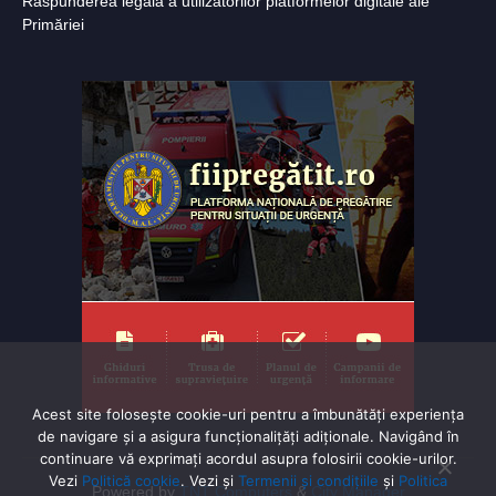
Răspunderea legală a utilizatorilor platformelor digitale ale
Primăriei
Acest site folosește cookie-uri pentru a îmbunătăți experiența
de navigare și a asigura funcționalițăți adiționale. Navigând în
continuare vă exprimaţi acordul asupra folosirii cookie-urilor.
Vezi
Politică cookie
. Vezi și
Termenii și condițiile
și
Politica
Powered by
TNT Computers
&
City Manager