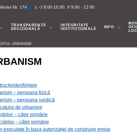
biului Nr. 174
L -J 9:00-15:00, V 9:00 - 12:00
MO
TRANSPARENȚĂ
INTEGRITATE
INFO
OFI
DECIZIONALĂ
INSTITUȚIONALĂ
LO
ENTUL URBANISM
RBANISM
rucție/desființare
banism – persoana fizică
banism – persoana juridică
ficatului de urbanism
ărilor – către primărie
rărilor – către primărie
lor executate în baza autorizației de construire emise