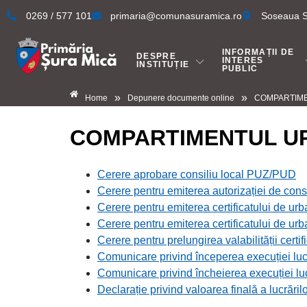
0269 / 577 101
primaria@comunasuramica.ro
Soseaua Si
INFORMAȚII DE
DESPRE
INTERES
INSTITUȚIE
PUBLIC
»
»
Home
Depunere documente online
COMPARTIM
COMPARTIMENTUL U
Cerere aprobare consiliu local PUZ/PUD
Cerere pentru emiterea autorizației de const
Cerere pentru emiterea certificatului de ur
Cerere pentru emiterea certificatului de ur
Cerere pentru prelungirea valabilității certi
Comunicare privind începerea execuției lucr
Comunicare privind încheierea execuției luc
Declarație privind valoarea finală a lucrări