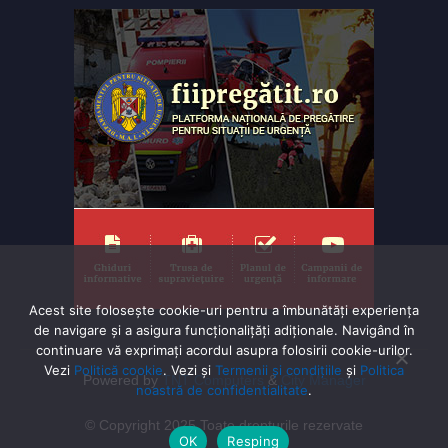
Acest site folosește cookie-uri pentru a îmbunătăți experiența
de navigare și a asigura funcționalițăți adiționale. Navigând în
continuare vă exprimaţi acordul asupra folosirii cookie-urilor.
Vezi
Politică cookie
. Vezi și
Termenii și condițiile
și
Politica
Powered by
TNT Computers
&
City Manager
noastră de confidentialitate
.
© Copyright 2025 Toate drepturile rezervate
OK
Resping